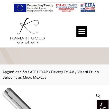
Αρχική σελίδα
/
ΑΞΕΣΟΥΑΡ
/
Πένες/ Στυλό
/ Visetti Στυλό
Ballpoint με Μπλε Mελάνι
Αν