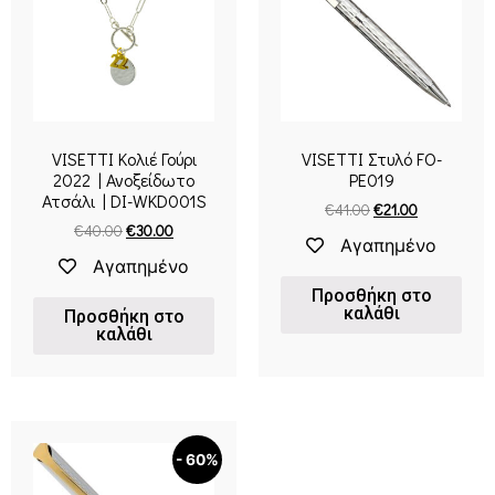
VISETTI Κολιέ Γούρι
VISETTI Στυλό FO-
2022 | Ανοξείδωτο
PE019
Ατσάλι | DI-WKD001S
€
41.00
€
21.00
€
40.00
€
30.00
Αγαπημένο
Αγαπημένο
Προσθήκη στο
καλάθι
Προσθήκη στο
καλάθι
- 60%