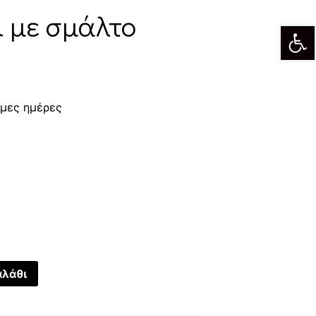
ι με σμάλτο
Αν
ιμες ημέρες
αλάθι