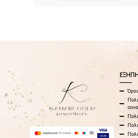
ΕΞΗΠ
Όροι
Πολι
συν
Πολ
Πολ
Πολι